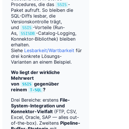
Procedures, die das
-
SSIS
Paket aufruft. So bleiben die
SQL-Diffs lesbar, die
Versionskontrolle trägt,
und
-Vorteile (Run-
SSIS
As,
-Catalog-Logging,
SSISDB
Konnektor-Bibliothek) bleiben
erhalten.
Siehe
Lesbarkeit/Wartbarkeit
für
drei konkrete Lösungs-
Varianten an einem Beispiel.
Wo liegt der wirkliche
Mehrwert
von
gegenüber
SSIS
reinem
?
T-SQL
Drei Bereiche: erstens
File-
System-Integration und
Konnektor-Vielfalt
(FTP, CSV,
Excel, Oracle, SAP — alles out-
of-the-box). Zweitens
Pipeline-
Buffer-Strategie
mit