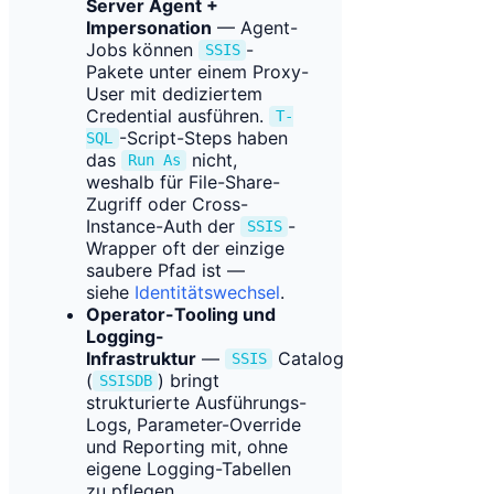
Server Agent +
Impersonation
— Agent-
Jobs können
-
SSIS
Pakete unter einem Proxy-
User mit dediziertem
Credential ausführen.
T-
-Script-Steps haben
SQL
das
nicht,
Run As
weshalb für File-Share-
Zugriff oder Cross-
Instance-Auth der
-
SSIS
Wrapper oft der einzige
saubere Pfad ist —
siehe
Ident
itätswechsel
.
Operator-Tooling und
Logging-
Infrastruktur
—
Catalog
SSIS
(
) bringt
SSISDB
strukturierte Ausführungs-
Logs, Parameter-Override
und Reporting mit, ohne
eigene Logging-Tabellen
zu pflegen.