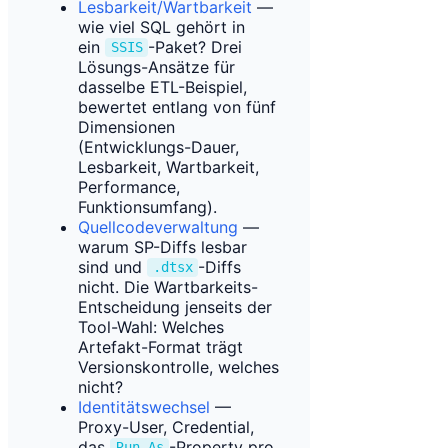
Lesbarkeit/Wartbarkeit
—
wie viel SQL gehört in
ein
-Paket? Drei
SSIS
Lösungs-Ansätze für
dasselbe ETL-Beispiel,
bewertet entlang von fünf
Dimensionen
(Entwicklungs-Dauer,
Lesbarkeit, Wartbarkeit,
Performance,
Funktionsumfang).
Quellcodeverwaltung
—
warum SP-Diffs lesbar
sind und
-Diffs
.dtsx
nicht. Die Wartbarkeits-
Entscheidung jenseits der
Tool-Wahl: Welches
Artefakt-Format trägt
Versionskontrolle, welches
nicht?
Identitätswechsel
—
Proxy-User, Credential,
das
-Property pro
Run As