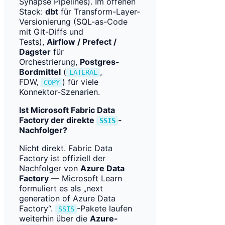
Synapse Pipelines). Im offenen
Stack:
dbt
für Transform-Layer-
Versionierung (SQL-as-Code
mit Git-Diffs und
Tests),
Airflow / Prefect /
Dagster
für
Orchestrierung,
Postgres-
Bordmittel
(
,
LATERAL
FDW,
) für viele
COPY
Konnektor-Szenarien.
Ist Microsoft Fabric Data
Factory der direkte
-
SSIS
Nachfolger?
Nicht direkt. Fabric Data
Factory ist offiziell der
Nachfolger von
Azure Data
Factory
— Microsoft Learn
formuliert es als „next
generation of Azure Data
Factory“.
-Pakete laufen
SSIS
weiterhin über die
Azure-