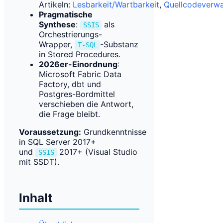
Artikeln:
Lesbarkeit/Wartbarkeit
,
Quellcodeverwa
Pragmatische
Synthese
:
als
SSIS
Orchestrierungs-
Wrapper,
-Substanz
T-SQL
in Stored Procedures.
2026er-Einordnung
:
Microsoft Fabric Data
Factory, dbt und
Postgres-Bordmittel
verschieben die Antwort,
die Frage bleibt.
Voraussetzung:
Grundkenntnisse
in SQL Server 2017+
und
2017+ (Visual Studio
SSIS
mit SSDT).
Inhalt