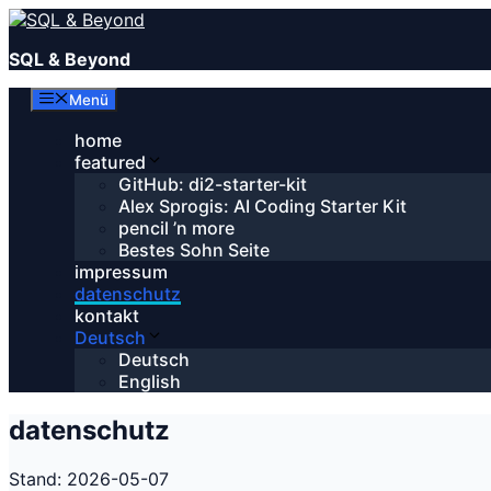
Zum
Inhalt
SQL & Beyond
springen
Menü
home
featured
GitHub: di2-starter-kit
Alex Sprogis: AI Coding Starter Kit
pencil ’n more
Bestes Sohn Seite
impressum
datenschutz
kontakt
Deutsch
Deutsch
English
datenschutz
Stand: 2026-05-07