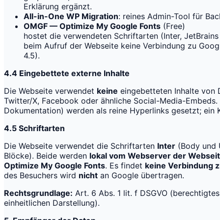
Erklärung ergänzt.
All-in-One WP Migration
: reines Admin-Tool für Bac
OMGF — Optimize My Google Fonts
(Free)
hostet die verwendeten Schriftarten (Inter, JetBrai
beim Aufruf der Webseite keine Verbindung zu Googl
4.5).
4.4 Eingebettete externe Inhalte
Die Webseite verwendet
keine
eingebetteten Inhalte von 
Twitter/X, Facebook oder ähnliche Social-Media-Embeds. E
Dokumentation) werden als reine Hyperlinks gesetzt; ein Kl
4.5 Schriftarten
Die Webseite verwendet die Schriftarten
Inter
(Body und 
Blöcke). Beide werden
lokal vom Webserver der Webseit
Optimize My Google Fonts
. Es findet
keine Verbindung z
des Besuchers wird
nicht
an Google übertragen.
Rechtsgrundlage:
Art. 6 Abs. 1 lit. f DSGVO (berechtigte
einheitlichen Darstellung).