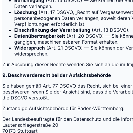
Berichtigung
(Art. 16 DSGVO) — Sie können die Ber
Daten verlangen.
Löschung
(Art. 17 DSGVO, „Recht auf Vergessenwerd
personenbezogenen Daten verlangen, soweit deren Ver
Verpflichtungen erforderlich ist.
Einschränkung der Verarbeitung
(Art. 18 DSGVO).
Datenübertragbarkeit
(Art. 20 DSGVO) — Sie können 
gängigen, maschinenlesbaren Format erhalten.
Widerspruch
(Art. 21 DSGVO) — Sie können der Ver
widersprechen.
Zur Ausübung dieser Rechte wenden Sie sich an die im I
9. Beschwerderecht bei der Aufsichtsbehörde
Sie haben gemäß Art. 77 DSGVO das Recht, sich bei eine
beschweren, wenn Sie der Ansicht sind, dass die Verarb
die DSGVO verstößt.
Zuständige Aufsichtsbehörde für Baden-Württemberg:
Der Landesbeauftragte für den Datenschutz und die Info
Lautenschlagerstraße 20
70173 Stuttgart