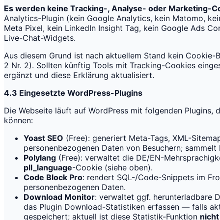
Es werden keine Tracking-, Analyse- oder Marketing-Co
Analytics-Plugin (kein Google Analytics, kein Matomo, kei
Meta Pixel, kein LinkedIn Insight Tag, kein Google Ads Co
Live-Chat-Widgets.
Aus diesem Grund ist nach aktuellem Stand kein Cookie-B
2 Nr. 2). Sollten künftig Tools mit Tracking-Cookies einge
ergänzt und diese Erklärung aktualisiert.
4.3 Eingesetzte WordPress-Plugins
Die Webseite läuft auf WordPress mit folgenden Plugins,
können:
Yoast SEO
(Free): generiert Meta-Tags, XML-Sitemap
personenbezogenen Daten von Besuchern; sammelt k
Polylang
(Free): verwaltet die DE/EN-Mehrsprachigke
pll_language
-Cookie (siehe oben).
Code Block Pro
: rendert SQL-/Code-Snippets im Fro
personenbezogenen Daten.
Download Monitor
: verwaltet ggf. herunterladbare D
das Plugin Download-Statistiken erfassen — falls ak
gespeichert; aktuell ist diese Statistik-Funktion
nicht