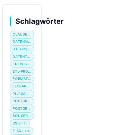
Schlagwörter
CLAUDE CODE
DATENMIGRATION
DATENQUALITÄT
DATENTYP
ENTWICKLER-WORKFLOW
ETL-PROZESS
FORMATIERUNG
LESBARKEIT
PL/PGSQL
POSTGRES
POSTGRESQL
SQL SERVER
SSIS
(5)
T-SQL
(11)