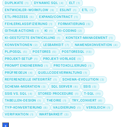
DUPLIKATE
DYNAMIC SQL
ELT
(1)
(4)
(1)
ENTWICKLER-WORKFLOW
ESLINT
ETL
(9)
(1)
(1)
ETL-PROZESS
EXPAND/CONTRACT
(5)
(1)
FEHLERKLASSIFIZIERUNG
FORMATIERUNG
(1)
(5)
GITHUB ACTIONS
KI
KI-CODING
(1)
(1)
(2)
KI-GESTÜTZTE ENTWICKLUNG
KONTEXT-MANAGEMENT
(1)
(1)
KONVENTIONEN
LESBARKEIT
NAMENSKONVENTION
(2)
(7)
(4)
PL/PGSQL
POSTGRES
POSTGRESQL
(5)
(5)
(13)
PROJEKT-SETUP
PROJEKT-VORLAGE
(1)
(1)
PROMPT ENGINEERING
PROTOKOLLIERUNG
(1)
(1)
PRÜFREGELN
QUELLCODEVERWALTUNG
(4)
(1)
REFERENZIELLE INTEGRITÄT
SCHEMA-EVOLUTION
(1)
(3)
SCHEMA-MIGRATION
SQL SERVER
SSIS
(3)
(6)
(5)
SSIS VS. SQL
STORED PROCEDURE
T-SQL
(4)
(1)
(11)
TABELLEN-DESIGN
THEORIE
TRY_CONVERT
(1)
(1)
(6)
TYP-KONVERTIERUNG
VALIDIERUNG
VERGLEICH
(8)
(1)
(1)
VERIFIKATION
WARTBARKEIT
(1)
(3)
x