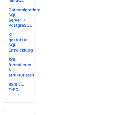
mit SQL
Datenmigration:
SQL
Server →
PostgreSQL
KI-
gestützte
SQL-
Entwicklung
SQL
formatieren
&
strukturieren
SSIS vs.
T-SQL