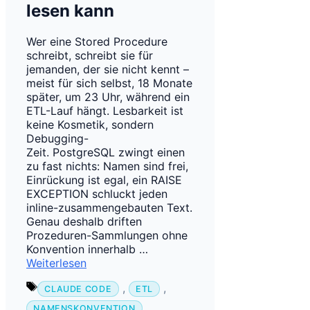
lesen kann
Wer eine Stored Procedure
schreibt, schreibt sie für
jemanden, der sie nicht kennt –
meist für sich selbst, 18 Monate
später, um 23 Uhr, während ein
ETL-Lauf hängt. Lesbarkeit ist
keine Kosmetik, sondern
Debugging-
Zeit. PostgreSQL zwingt einen
zu fast nichts: Namen sind frei,
Einrückung ist egal, ein RAISE
EXCEPTION schluckt jeden
inline-zusammengebauten Text.
Genau deshalb driften
Prozeduren-Sammlungen ohne
Konvention innerhalb …
Weiterlesen
Schlagwörter
,
,
CLAUDE CODE
ETL
,
NAMENSKONVENTION