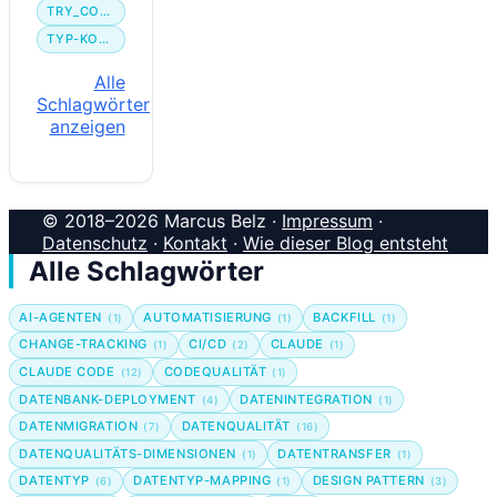
TRY_CONVERT
TYP-KONVERTIERUNG
Alle
Schlagwörter
anzeigen
© 2018–2026 Marcus Belz ·
Impressum
·
Datenschutz
·
Kontakt
·
Wie dieser Blog entsteht
Alle Schlagwörter
AI-AGENTEN
AUTOMATISIERUNG
BACKFILL
(1)
(1)
(1)
CHANGE-TRACKING
CI/CD
CLAUDE
(1)
(2)
(1)
CLAUDE CODE
CODEQUALITÄT
(12)
(1)
DATENBANK-DEPLOYMENT
DATENINTEGRATION
(4)
(1)
DATENMIGRATION
DATENQUALITÄT
(7)
(16)
DATENQUALITÄTS-DIMENSIONEN
DATENTRANSFER
(1)
(1)
DATENTYP
DATENTYP-MAPPING
DESIGN PATTERN
(6)
(1)
(3)