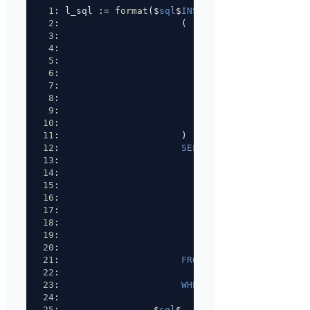
1
: l_sql :
=
format
($
sql
$
INSERT INTO
 dq.error
2
:                      (
3
:                          schema_name
4
:                         ,table_name
5
:                         ,id1_column
6
:                         ,id1_value
7
:                         ,error_column
8
:                         ,error_value
9
:                         ,severity
10
:                         ,
message
11
:                      )
12
:                      
SELECT
13
:                          %
1
$L
14
:                         ,%
2
$L
15
:                         ,%
3
$L
16
:                         ,T01.%
4
$I::
text
17
:                         ,%
5
$L
18
:                         ,T01.%
6
$I::
text
19
:                         ,%
7
$L
20
:                         ,%
8
$L
21
:                      
FROM
22
:                         %
9
$I.%
10
$I T01
23
:                      
WHERE
24
:                         %
11
$s
25
:                 $
sql
$