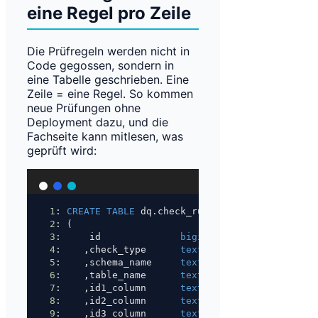
eine Regel pro Zeile
Die Prüfregeln werden nicht in
Code gegossen, sondern in
eine Tabelle geschrieben. Eine
Zeile = eine Regel. So kommen
neue Prüfungen ohne
Deployment dazu, und die
Fachseite kann mitlesen, was
geprüft wird:
1
: 
CREATE
TABLE
 dq.check_rule
2
: (
3
:     id              
bigint
NOT NULL
GENERAT
4
:    ,check_type      
text
NOT NULL
-- 'c
5
:    ,schema_name     
text
NOT NULL
6
:    ,table_name      
text
NOT NULL
7
:    ,id1_column      
text
NOT NULL
-- fa
8
:    ,id2_column      
text
9
:    ,id3_column      
text