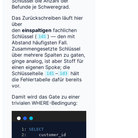
Schlüssel die Anzahl der
Befunde je Schweregrad.
Das Zurückschreiben läuft hier
über
den
einspaltigen
fachlichen
Schlüssel (
) — den mit
id1
Abstand häufigsten Fall.
Zusammengesetzte Schlüssel
über mehrere Spalten zu gaten,
ginge analog, ist aber Stoff für
einen eigenen Spoke; die
Schlüsselteile
–
hält
id1
id3
die Fehlertabelle dafür bereits
vor.
Damit wird das Gate zu einer
trivialen WHERE-Bedingung:
1
: 
SELECT
2
:     customer_id