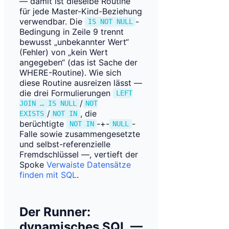
— damit ist dieselbe Routine
für jede Master-Kind-Beziehung
verwendbar. Die
-
IS NOT NULL
Bedingung in Zeile 9 trennt
bewusst „unbekannter Wert“
(Fehler) von „kein Wert
angegeben“ (das ist Sache der
WHERE-Routine). Wie sich
diese Routine ausreizen lässt —
die drei Formulierungen
LEFT
/
JOIN … IS NULL
NOT
/
, die
EXISTS
NOT IN
berüchtigte
-+-
-
NOT IN
NULL
Falle sowie zusammengesetzte
und selbst-referenzielle
Fremdschlüssel —, vertieft der
Spoke
Verwaiste Datensätze
finden mit SQL
.
Der Runner:
dynamisches SQL —