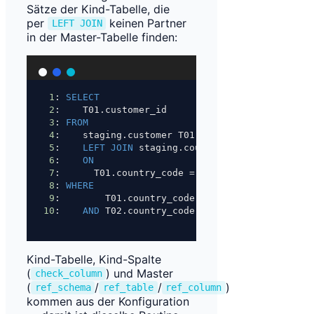
Sätze der Kind-Tabelle, die
per
keinen Partner
LEFT JOIN
in der Master-Tabelle finden:
1
: 
SELECT
2
:    T01.customer_id
3
: 
FROM
4
:    staging.customer T01
5
:    
LEFT JOIN
 staging.country T02
6
:    
ON
7
:      T01.country_code 
=
 T02.country_code
8
: 
WHERE
9
:        T01.country_code 
IS NOT NULL
10
:    
AND
 T02.country_code 
IS
NULL
;
Kind-Tabelle, Kind-Spalte
(
) und Master
check_column
(
/
/
)
ref_schema
ref_table
ref_column
kommen aus der Konfiguration