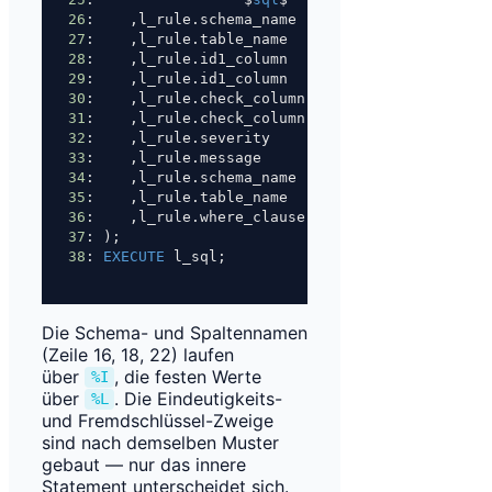
26
:    ,l_rule.schema_name
27
:    ,l_rule.table_name
28
:    ,l_rule.id1_column
29
:    ,l_rule.id1_column
30
:    ,l_rule.check_column
31
:    ,l_rule.check_column
32
:    ,l_rule.severity
33
:    ,l_rule.message
34
:    ,l_rule.schema_name
35
:    ,l_rule.table_name
36
:    ,l_rule.where_clause
37
: );
38
: 
EXECUTE
 l_sql;
Die Schema- und Spaltennamen
(Zeile 16, 18, 22) laufen
über
, die festen Werte
%I
über
. Die Eindeutigkeits-
%L
und Fremdschlüssel-Zweige
sind nach demselben Muster
gebaut — nur das innere
Statement unterscheidet sich.