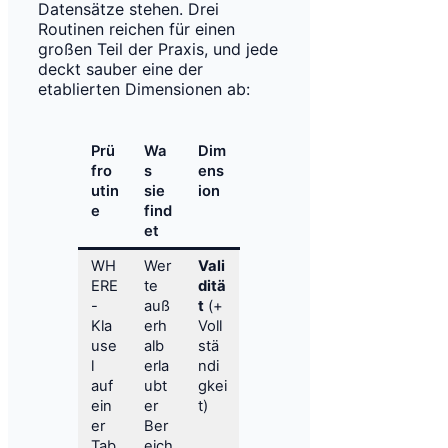
Datensätze stehen. Drei
Routinen reichen für einen
großen Teil der Praxis, und jede
deckt sauber eine der
etablierten Dimensionen ab:
Prü
Wa
Dim
fro
s
ens
utin
sie
ion
e
find
et
WH
Wer
Vali
ERE
te
ditä
-
auß
t
(+
Kla
erh
Voll
use
alb
stä
l
erla
ndi
auf
ubt
gkei
ein
er
t)
er
Ber
Tab
eich