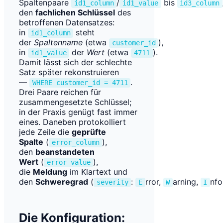
Spaltenpaare
/
bis
id1_column
id1_value
id3_column
den
fachlichen Schlüssel
des
betroffenen Datensatzes:
in
steht
id1_column
der
Spaltenname
(etwa
),
customer_id
in
der
Wert
(etwa
).
id1_value
4711
Damit lässt sich der schlechte
Satz später rekonstruieren
—
.
WHERE customer_id = 4711
Drei Paare reichen für
zusammengesetzte Schlüssel;
in der Praxis genügt fast immer
eines. Daneben protokolliert
jede Zeile die
geprüfte
Spalte
(
),
error_column
den
beanstandeten
Wert
(
),
error_value
die
Meldung
im Klartext und
den
Schweregrad
(
:
rror,
arning,
nfo
severity
E
W
I
Die Konfiguration: