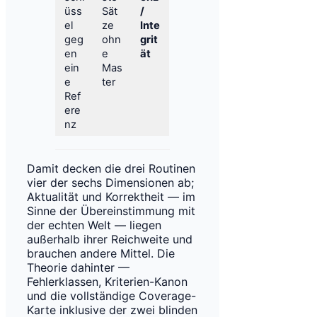
üss
Sät
/
el
ze
Inte
geg
ohn
grit
en
e
ät
ein
Mas
e
ter
Ref
ere
nz
Damit decken die drei Routinen
vier der sechs Dimensionen ab;
Aktualität und Korrektheit — im
Sinne der Übereinstimmung mit
der echten Welt — liegen
außerhalb ihrer Reichweite und
brauchen andere Mittel. Die
Theorie dahinter —
Fehlerklassen, Kriterien-Kanon
und die vollständige Coverage-
Karte inklusive der zwei blinden