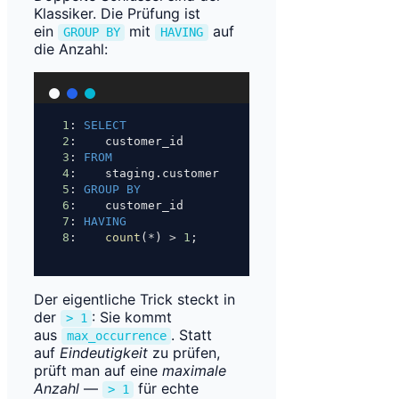
Klassiker. Die Prüfung ist
ein
mit
auf
GROUP BY
HAVING
die Anzahl:
1
: 
SELECT
2
:    customer_id
3
: 
FROM
4
:    staging.customer
5
: 
GROUP BY
6
:    customer_id
7
: 
HAVING
8
:    
count
(
*
) 
>
1
;
Der eigentliche Trick steckt in
der
: Sie kommt
> 1
aus
. Statt
max_occurrence
auf
Eindeutigkeit
zu prüfen,
prüft man auf eine
maximale
Anzahl
—
für echte
> 1