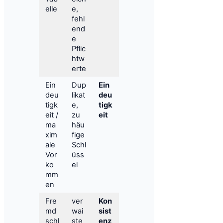
elle
e,
fehl
end
e
Pflic
htw
erte
Ein
Dup
Ein
deu
likat
deu
tigk
e,
tigk
eit /
zu
eit
ma
häu
xim
fige
ale
Schl
Vor
üss
ko
el
mm
en
Fre
ver
Kon
md
wai
sist
schl
ste
enz