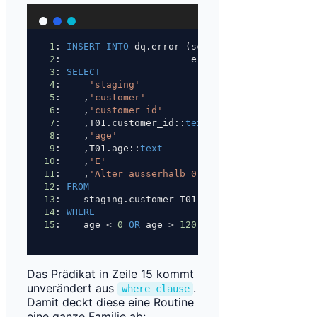
1
: 
INSERT INTO
 dq.error (schema_name, table_nam
2
:                       error_column, error_va
3
: 
SELECT
4
:     
'staging'
5
:    ,
'customer'
6
:    ,
'customer_id'
7
:    ,T01.customer_id::
text
8
:    ,
'age'
9
:    ,T01.age::
text
10
:    ,
'E'
11
:    ,
'Alter ausserhalb 0..120'
12
: 
FROM
13
:    staging.customer T01
14
: 
WHERE
15
:    age 
<
0
OR
 age 
>
120
;
Das Prädikat in Zeile 15 kommt
unverändert aus
.
where_clause
Damit deckt diese eine Routine
eine ganze Familie ab: