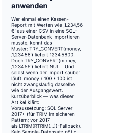
anwenden
Wer einmal einen Kassen-
Report mit Werten wie ‚1.234,56
€‘ aus einer CSV in eine SQL-
Server-Datenbank importieren
musste, kennt das
Muster: TRY_CONVERT(money,
‚1,234.56‘) liefert 1234.5600.
Doch TRY_CONVERT(money,
‚1.234,56‘) liefert NULL. Und
selbst wenn der Import sauber
läuft: money / 100 * 100 ist
nicht zwangsläufig dasselbe
wie der Ausgangswert.
Kurzüberblick — was dieser
Artikel klärt:
Voraussetzung: SQL Server
2017+ (für TRIM im sicheren
Pattern; vor 2017
als LTRIM(RTRIM(…))-Fallback).
Kein Sample-Datensatz nötig …