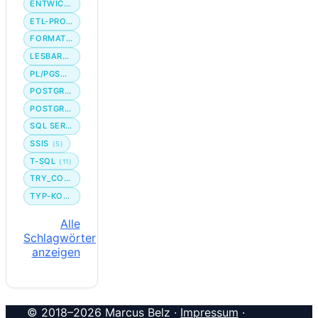
ENTWICKLER-WORKFLOW
ETL-PROZESS
FORMATIERUNG
LESBARKEIT
PL/PGSQL
POSTGRES
POSTGRESQL
SQL SERVER
SSIS
(5)
T-SQL
(11)
TRY_CONVERT
TYP-KONVERTIERUNG
Alle
Schlagwörter
anzeigen
© 2018–2026 Marcus Belz ·
Impressum
·