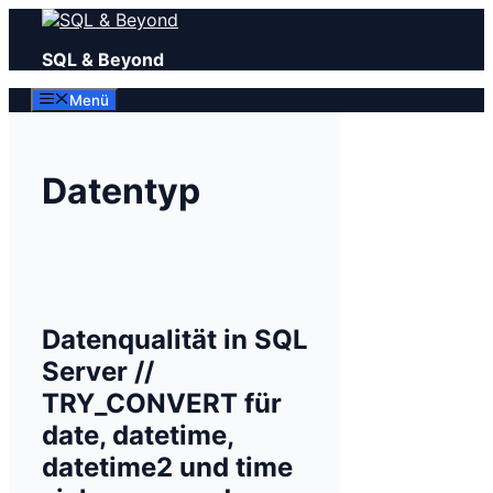
Zum
Inhalt
SQL & Beyond
springen
Menü
Datentyp
Datenqualität in SQL
Server //
TRY_CONVERT für
date, datetime,
datetime2 und time