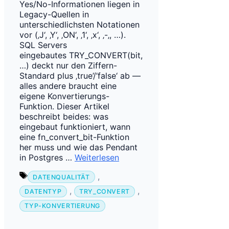
Yes/No-Informationen liegen in
Legacy-Quellen in
unterschiedlichsten Notationen
vor (‚J‘, ‚Y‘, ‚ON‘, ‚1‘, ‚x‘, ‚-‚, …).
SQL Servers
eingebautes TRY_CONVERT(bit,
…) deckt nur den Ziffern-
Standard plus ‚true’/’false‘ ab —
alles andere braucht eine
eigene Konvertierungs-
Funktion. Dieser Artikel
beschreibt beides: was
eingebaut funktioniert, wann
eine fn_convert_bit-Funktion
her muss und wie das Pendant
in Postgres …
Weiterlesen
Schlagwörter
,
DATENQUALITÄT
,
,
DATENTYP
TRY_CONVERT
TYP-KONVERTIERUNG