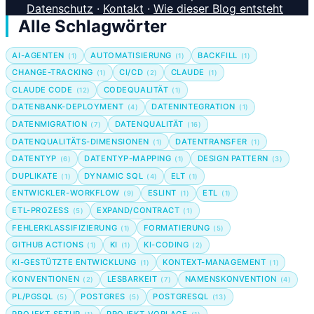
Datenschutz
·
Kontakt
·
Wie dieser Blog entsteht
Alle Schlagwörter
AI-AGENTEN
AUTOMATISIERUNG
BACKFILL
(1)
(1)
(1)
CHANGE-TRACKING
CI/CD
CLAUDE
(1)
(2)
(1)
CLAUDE CODE
CODEQUALITÄT
(12)
(1)
DATENBANK-DEPLOYMENT
DATENINTEGRATION
(4)
(1)
DATENMIGRATION
DATENQUALITÄT
(7)
(16)
DATENQUALITÄTS-DIMENSIONEN
DATENTRANSFER
(1)
(1)
DATENTYP
DATENTYP-MAPPING
DESIGN PATTERN
(6)
(1)
(3)
DUPLIKATE
DYNAMIC SQL
ELT
(1)
(4)
(1)
ENTWICKLER-WORKFLOW
ESLINT
ETL
(9)
(1)
(1)
ETL-PROZESS
EXPAND/CONTRACT
(5)
(1)
FEHLERKLASSIFIZIERUNG
FORMATIERUNG
(1)
(5)
GITHUB ACTIONS
KI
KI-CODING
(1)
(1)
(2)
KI-GESTÜTZTE ENTWICKLUNG
KONTEXT-MANAGEMENT
(1)
(1)
KONVENTIONEN
LESBARKEIT
NAMENSKONVENTION
(2)
(7)
(4)
PL/PGSQL
POSTGRES
POSTGRESQL
(5)
(5)
(13)
PROJEKT-SETUP
PROJEKT-VORLAGE