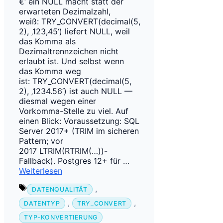
€‘ ein NULL macht statt der
erwarteten Dezimalzahl,
weiß: TRY_CONVERT(decimal(5,
2), ‚123,45‘) liefert NULL, weil
das Komma als
Dezimaltrennzeichen nicht
erlaubt ist. Und selbst wenn
das Komma weg
ist: TRY_CONVERT(decimal(5,
2), ‚1234.56‘) ist auch NULL —
diesmal wegen einer
Vorkomma-Stelle zu viel. Auf
einen Blick: Voraussetzung: SQL
Server 2017+ (TRIM im sicheren
Pattern; vor
2017 LTRIM(RTRIM(…))-
Fallback). Postgres 12+ für …
Weiterlesen
Schlagwörter
,
DATENQUALITÄT
,
,
DATENTYP
TRY_CONVERT
TYP-KONVERTIERUNG