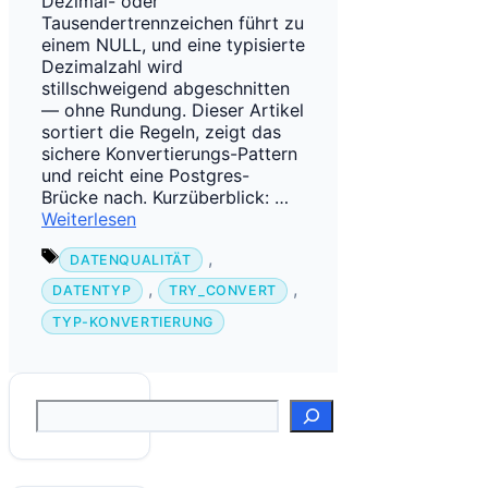
Dezimal- oder
Tausendertrennzeichen führt zu
einem NULL, und eine typisierte
Dezimalzahl wird
stillschweigend abgeschnitten
— ohne Rundung. Dieser Artikel
sortiert die Regeln, zeigt das
sichere Konvertierungs-Pattern
und reicht eine Postgres-
Brücke nach. Kurzüberblick: …
Weiterlesen
Schlagwörter
,
DATENQUALITÄT
,
,
DATENTYP
TRY_CONVERT
TYP-KONVERTIERUNG
Suchen