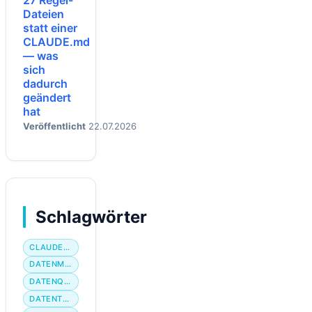
27 Regel-
Dateien
statt einer
CLAUDE.md
— was
sich
dadurch
geändert
hat
Veröffentlicht
22.07.2026
Schlagwörter
CLAUDE CODE
DATENMIGRATION
DATENQUALITÄT
DATENTYP