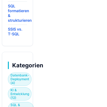
SQL
formatieren
&
strukturieren
SSIS vs.
T-SQL
Kategorien
Datenbank-
Deployment
(4)
KI &
Entwicklung
(12)
SQL &