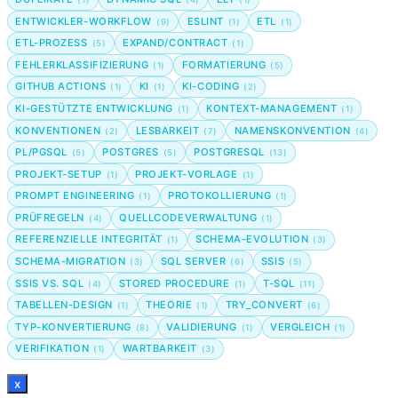
ENTWICKLER-WORKFLOW
ESLINT
ETL
(9)
(1)
(1)
ETL-PROZESS
EXPAND/CONTRACT
(5)
(1)
FEHLERKLASSIFIZIERUNG
FORMATIERUNG
(1)
(5)
GITHUB ACTIONS
KI
KI-CODING
(1)
(1)
(2)
KI-GESTÜTZTE ENTWICKLUNG
KONTEXT-MANAGEMENT
(1)
(1)
KONVENTIONEN
LESBARKEIT
NAMENSKONVENTION
(2)
(7)
(4)
PL/PGSQL
POSTGRES
POSTGRESQL
(5)
(5)
(13)
PROJEKT-SETUP
PROJEKT-VORLAGE
(1)
(1)
PROMPT ENGINEERING
PROTOKOLLIERUNG
(1)
(1)
PRÜFREGELN
QUELLCODEVERWALTUNG
(4)
(1)
REFERENZIELLE INTEGRITÄT
SCHEMA-EVOLUTION
(1)
(3)
SCHEMA-MIGRATION
SQL SERVER
SSIS
(3)
(6)
(5)
SSIS VS. SQL
STORED PROCEDURE
T-SQL
(4)
(1)
(11)
TABELLEN-DESIGN
THEORIE
TRY_CONVERT
(1)
(1)
(6)
TYP-KONVERTIERUNG
VALIDIERUNG
VERGLEICH
(8)
(1)
(1)
VERIFIKATION
WARTBARKEIT
(1)
(3)
x