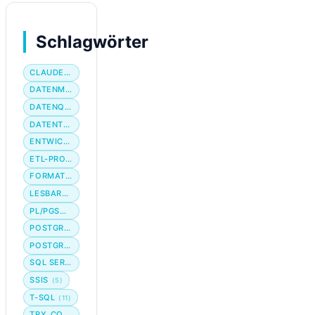
Schlagwörter
CLAUDE CODE
DATENMIGRATION
DATENQUALITÄT
DATENTYP
ENTWICKLER-WORKFLOW
ETL-PROZESS
FORMATIERUNG
LESBARKEIT
PL/PGSQL
POSTGRES
POSTGRESQL
SQL SERVER
SSIS
(5)
T-SQL
(11)
TRY_CONVERT