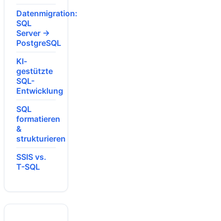
Datenmigration:
SQL
Server →
PostgreSQL
KI-
gestützte
SQL-
Entwicklung
SQL
formatieren
&
strukturieren
SSIS vs.
T-SQL