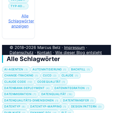
TYP-KONVERTIERUNG
Alle
Schlagwörter
anzeigen
© 2018–2026 Marcus Belz ·
Impressum
·
Datenschutz
·
Kontakt
·
Wie dieser Blog entsteht
Alle Schlagwörter
AI-AGENTEN
AUTOMATISIERUNG
BACKFILL
(1)
(1)
(1)
CHANGE-TRACKING
CI/CD
CLAUDE
(1)
(2)
(1)
CLAUDE CODE
CODEQUALITÄT
(12)
(1)
DATENBANK-DEPLOYMENT
DATENINTEGRATION
(4)
(1)
DATENMIGRATION
DATENQUALITÄT
(7)
(16)
DATENQUALITÄTS-DIMENSIONEN
DATENTRANSFER
(1)
(1)
DATENTYP
DATENTYP-MAPPING
DESIGN PATTERN
(6)
(1)
(3)
DUPLIKATE
DYNAMIC SQL
ELT
(1)
(4)
(1)