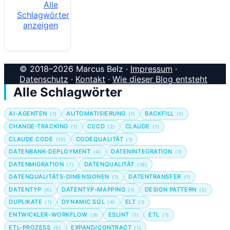
Alle
Schlagwörter
anzeigen
© 2018–2026 Marcus Belz ·
Impressum
·
Datenschutz
·
Kontakt
·
Wie dieser Blog entsteht
Alle Schlagwörter
AI-AGENTEN
AUTOMATISIERUNG
BACKFILL
(1)
(1)
(1)
CHANGE-TRACKING
CI/CD
CLAUDE
(1)
(2)
(1)
CLAUDE CODE
CODEQUALITÄT
(12)
(1)
DATENBANK-DEPLOYMENT
DATENINTEGRATION
(4)
(1)
DATENMIGRATION
DATENQUALITÄT
(7)
(16)
DATENQUALITÄTS-DIMENSIONEN
DATENTRANSFER
(1)
(1)
DATENTYP
DATENTYP-MAPPING
DESIGN PATTERN
(6)
(1)
(3)
DUPLIKATE
DYNAMIC SQL
ELT
(1)
(4)
(1)
ENTWICKLER-WORKFLOW
ESLINT
ETL
(9)
(1)
(1)
ETL-PROZESS
EXPAND/CONTRACT
(5)
(1)