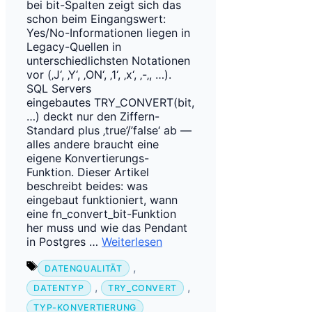
bei bit-Spalten zeigt sich das
schon beim Eingangswert:
Yes/No-Informationen liegen in
Legacy-Quellen in
unterschiedlichsten Notationen
vor (‚J‘, ‚Y‘, ‚ON‘, ‚1‘, ‚x‘, ‚-‚, …).
SQL Servers
eingebautes TRY_CONVERT(bit,
…) deckt nur den Ziffern-
Standard plus ‚true’/’false‘ ab —
alles andere braucht eine
eigene Konvertierungs-
Funktion. Dieser Artikel
beschreibt beides: was
eingebaut funktioniert, wann
eine fn_convert_bit-Funktion
her muss und wie das Pendant
in Postgres …
Weiterlesen
Schlagwörter
,
DATENQUALITÄT
,
,
DATENTYP
TRY_CONVERT
TYP-KONVERTIERUNG