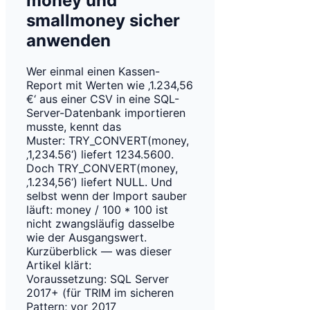
money und
smallmoney sicher
anwenden
Wer einmal einen Kassen-
Report mit Werten wie ‚1.234,56
€‘ aus einer CSV in eine SQL-
Server-Datenbank importieren
musste, kennt das
Muster: TRY_CONVERT(money,
‚1,234.56‘) liefert 1234.5600.
Doch TRY_CONVERT(money,
‚1.234,56‘) liefert NULL. Und
selbst wenn der Import sauber
läuft: money / 100 * 100 ist
nicht zwangsläufig dasselbe
wie der Ausgangswert.
Kurzüberblick — was dieser
Artikel klärt:
Voraussetzung: SQL Server
2017+ (für TRIM im sicheren
Pattern; vor 2017