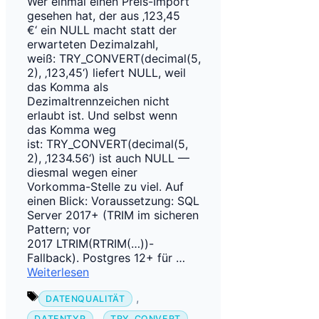
Wer einmal einen Preis-Import
gesehen hat, der aus ‚123,45
€‘ ein NULL macht statt der
erwarteten Dezimalzahl,
weiß: TRY_CONVERT(decimal(5,
2), ‚123,45‘) liefert NULL, weil
das Komma als
Dezimaltrennzeichen nicht
erlaubt ist. Und selbst wenn
das Komma weg
ist: TRY_CONVERT(decimal(5,
2), ‚1234.56‘) ist auch NULL —
diesmal wegen einer
Vorkomma-Stelle zu viel. Auf
einen Blick: Voraussetzung: SQL
Server 2017+ (TRIM im sicheren
Pattern; vor
2017 LTRIM(RTRIM(…))-
Fallback). Postgres 12+ für …
Weiterlesen
Schlagwörter
,
DATENQUALITÄT
,
,
DATENTYP
TRY_CONVERT