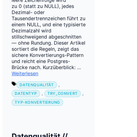
leere Zeichenfolge wird
zu 0 (statt zu NULL), jedes
Dezimal- oder
Tausendertrennzeichen führt zu
einem NULL, und eine typisierte
Dezimalzahl wird
stillschweigend abgeschnitten
— ohne Rundung. Dieser Artikel
sortiert die Regeln, zeigt das
sichere Konvertierungs-Pattern
und reicht eine Postgres-
Brücke nach. Kurzüberblick: …
Weiterlesen
Schlagwörter
,
DATENQUALITÄT
,
,
DATENTYP
TRY_CONVERT
TYP-KONVERTIERUNG
Datenqualität //