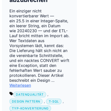
Ein einziger nicht
konvertierbarer Wert —
ein 25.5 in einer Integer-Spalte,
ein leerer String, ein Datum
wie 20240230 — und der ETL-
Lauf bricht mitten im Import ab.
Wer Textdaten aus
Vorsystemen lädt, kennt das:
Die Lieferung hält sich nicht an
die vereinbarte Schnittstelle,
und ein nacktes CONVERT wirft
eine Exception, statt den
fehlerhaften Wert sauber zu
protokollieren. Dieser Artikel
beschreibt ein Design …
Weiterlesen
Schlagwörter
,
DATENQUALITÄT
,
,
DESIGN PATTERN
T-SQL
TYP-KONVERTIERUNG