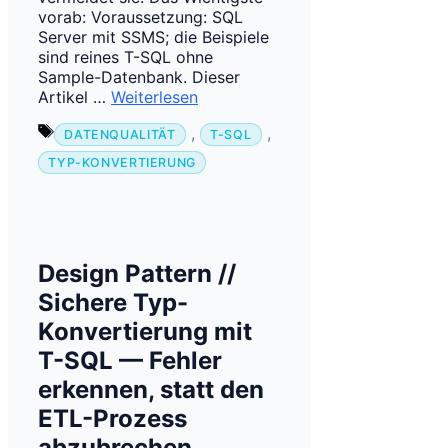
vorab: Voraussetzung: SQL
Server mit SSMS; die Beispiele
sind reines T-SQL ohne
Sample-Datenbank. Dieser
Artikel …
Weiterlesen
Schlagwörter
,
,
DATENQUALITÄT
T-SQL
TYP-KONVERTIERUNG
Design Pattern //
Sichere Typ-
Konvertierung mit
T-SQL — Fehler
erkennen, statt den
ETL-Prozess
abzubrechen