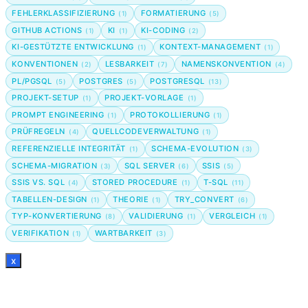
FEHLERKLASSIFIZIERUNG
FORMATIERUNG
(1)
(5)
GITHUB ACTIONS
KI
KI-CODING
(1)
(1)
(2)
KI-GESTÜTZTE ENTWICKLUNG
KONTEXT-MANAGEMENT
(1)
(1)
KONVENTIONEN
LESBARKEIT
NAMENSKONVENTION
(2)
(7)
(4)
PL/PGSQL
POSTGRES
POSTGRESQL
(5)
(5)
(13)
PROJEKT-SETUP
PROJEKT-VORLAGE
(1)
(1)
PROMPT ENGINEERING
PROTOKOLLIERUNG
(1)
(1)
PRÜFREGELN
QUELLCODEVERWALTUNG
(4)
(1)
REFERENZIELLE INTEGRITÄT
SCHEMA-EVOLUTION
(1)
(3)
SCHEMA-MIGRATION
SQL SERVER
SSIS
(3)
(6)
(5)
SSIS VS. SQL
STORED PROCEDURE
T-SQL
(4)
(1)
(11)
TABELLEN-DESIGN
THEORIE
TRY_CONVERT
(1)
(1)
(6)
TYP-KONVERTIERUNG
VALIDIERUNG
VERGLEICH
(8)
(1)
(1)
VERIFIKATION
WARTBARKEIT
(1)
(3)
x