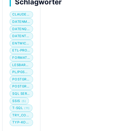
Schlagwörter
CLAUDE CODE
DATENMIGRATION
DATENQUALITÄT
DATENTYP
ENTWICKLER-WORKFLOW
ETL-PROZESS
FORMATIERUNG
LESBARKEIT
PL/PGSQL
POSTGRES
POSTGRESQL
SQL SERVER
SSIS
(5)
T-SQL
(11)
TRY_CONVERT
TYP-KONVERTIERUNG