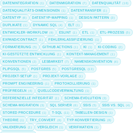
DATENINTEGRATION
DATENMIGRATION
DATENQUALITÄT
(1)
(7)
(16)
DATENQUALITÄTS-DIMENSIONEN
DATENTRANSFER
(1)
(1)
DATENTYP
DATENTYP-MAPPING
DESIGN PATTERN
(6)
(1)
(3)
DUPLIKATE
DYNAMIC SQL
ELT
(1)
(4)
(1)
ENTWICKLER-WORKFLOW
ESLINT
ETL
ETL-PROZESS
(9)
(1)
(1)
(5)
EXPAND/CONTRACT
FEHLERKLASSIFIZIERUNG
(1)
(1)
FORMATIERUNG
GITHUB ACTIONS
KI
KI-CODING
(5)
(1)
(1)
(2)
KI-GESTÜTZTE ENTWICKLUNG
KONTEXT-MANAGEMENT
(1)
(1)
KONVENTIONEN
LESBARKEIT
NAMENSKONVENTION
(2)
(7)
(4)
PL/PGSQL
POSTGRES
POSTGRESQL
(5)
(5)
(13)
PROJEKT-SETUP
PROJEKT-VORLAGE
(1)
(1)
PROMPT ENGINEERING
PROTOKOLLIERUNG
(1)
(1)
PRÜFREGELN
QUELLCODEVERWALTUNG
(4)
(1)
REFERENZIELLE INTEGRITÄT
SCHEMA-EVOLUTION
(1)
(3)
SCHEMA-MIGRATION
SQL SERVER
SSIS
SSIS VS. SQL
(3)
(6)
(5)
(4)
STORED PROCEDURE
T-SQL
TABELLEN-DESIGN
(1)
(11)
(1)
THEORIE
TRY_CONVERT
TYP-KONVERTIERUNG
(1)
(6)
(8)
VALIDIERUNG
VERGLEICH
VERIFIKATION
(1)
(1)
(1)