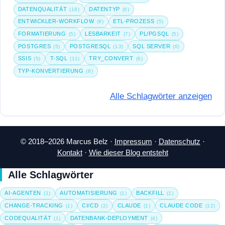
DATENQUALITÄT
DATENTYP
(16)
(6)
ENTWICKLER-WORKFLOW
ETL-PROZESS
(9)
(5)
FORMATIERUNG
LESBARKEIT
PL/PGSQL
(5)
(7)
(5)
POSTGRES
POSTGRESQL
SQL SERVER
(5)
(13)
(6)
SSIS
T-SQL
TRY_CONVERT
(5)
(11)
(6)
TYP-KONVERTIERUNG
(8)
Alle Schlagwörter anzeigen
© 2018–2026 Marcus Belz ·
Impressum
·
Datenschutz
·
Kontakt
·
Wie dieser Blog entsteht
Alle Schlagwörter
AI-AGENTEN
AUTOMATISIERUNG
BACKFILL
(1)
(1)
(1)
CHANGE-TRACKING
CI/CD
CLAUDE
CLAUDE CODE
(1)
(2)
(1)
(12)
CODEQUALITÄT
DATENBANK-DEPLOYMENT
(1)
(4)