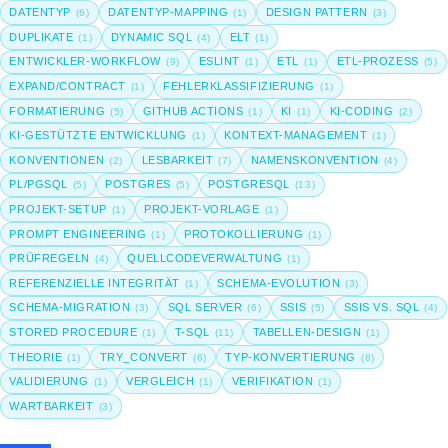
DATENTYP
DATENTYP-MAPPING
DESIGN PATTERN
(6)
(1)
(3)
DUPLIKATE
DYNAMIC SQL
ELT
(1)
(4)
(1)
ENTWICKLER-WORKFLOW
ESLINT
ETL
ETL-PROZESS
(9)
(1)
(1)
(5)
EXPAND/CONTRACT
FEHLERKLASSIFIZIERUNG
(1)
(1)
FORMATIERUNG
GITHUB ACTIONS
KI
KI-CODING
(5)
(1)
(1)
(2)
KI-GESTÜTZTE ENTWICKLUNG
KONTEXT-MANAGEMENT
(1)
(1)
KONVENTIONEN
LESBARKEIT
NAMENSKONVENTION
(2)
(7)
(4)
PL/PGSQL
POSTGRES
POSTGRESQL
(5)
(5)
(13)
PROJEKT-SETUP
PROJEKT-VORLAGE
(1)
(1)
PROMPT ENGINEERING
PROTOKOLLIERUNG
(1)
(1)
PRÜFREGELN
QUELLCODEVERWALTUNG
(4)
(1)
REFERENZIELLE INTEGRITÄT
SCHEMA-EVOLUTION
(1)
(3)
SCHEMA-MIGRATION
SQL SERVER
SSIS
SSIS VS. SQL
(3)
(6)
(5)
(4)
STORED PROCEDURE
T-SQL
TABELLEN-DESIGN
(1)
(11)
(1)
THEORIE
TRY_CONVERT
TYP-KONVERTIERUNG
(1)
(6)
(8)
VALIDIERUNG
VERGLEICH
VERIFIKATION
(1)
(1)
(1)
WARTBARKEIT
(3)