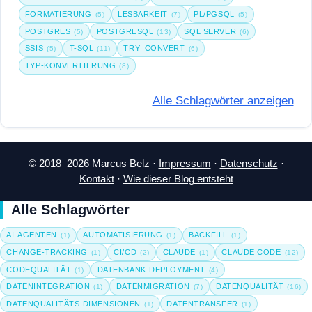
FORMATIERUNG
LESBARKEIT
PL/PGSQL
(5)
(7)
(5)
POSTGRES
POSTGRESQL
SQL SERVER
(5)
(13)
(6)
SSIS
T-SQL
TRY_CONVERT
(5)
(11)
(6)
TYP-KONVERTIERUNG
(8)
Alle Schlagwörter anzeigen
© 2018–2026 Marcus Belz ·
Impressum
·
Datenschutz
·
Kontakt
·
Wie dieser Blog entsteht
Alle Schlagwörter
AI-AGENTEN
AUTOMATISIERUNG
BACKFILL
(1)
(1)
(1)
CHANGE-TRACKING
CI/CD
CLAUDE
CLAUDE CODE
(1)
(2)
(1)
(12)
CODEQUALITÄT
DATENBANK-DEPLOYMENT
(1)
(4)
DATENINTEGRATION
DATENMIGRATION
DATENQUALITÄT
(1)
(7)
(16)
DATENQUALITÄTS-DIMENSIONEN
DATENTRANSFER
(1)
(1)