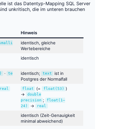
belle ist das Datentyp-Mapping SQL Server
nd unkritisch, die im unteren brauchen
Hinweis
identisch, gleiche
smalli
Wertebereiche
identisch
·
identisch;
ist in
)
te
text
Postgres der Normalfall
(=
)
real
float
float(53)
→
double
;
precision
float(1–
→
24)
real
identisch (Zeit-Genauigkeit
minimal abweichend)