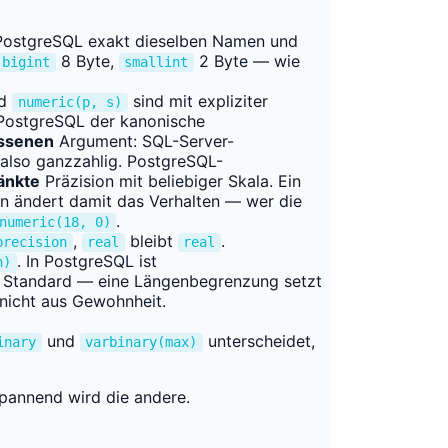
PostgreSQL exakt dieselben Namen und
8 Byte,
2 Byte — wie
bigint
smallint
d
sind mit expliziter
numeric(p, s)
 PostgreSQL der kanonische
ssenen
Argument: SQL-Server-
lso ganzzahlig. PostgreSQL-
änkte
Präzision mit beliebiger Skala. Ein
 ändert damit das Verhalten — wer die
.
numeric(18, 0)
,
bleibt
.
precision
real
real
. In PostgreSQL ist
n)
e Standard — eine Längenbegrenzung setzt
 nicht aus Gewohnheit.
und
unterscheidet,
inary
varbinary(max)
Spannend wird die andere.