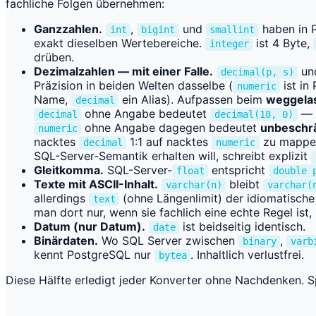
fachliche Folgen übernehmen:
Ganzzahlen.
,
und
haben in 
int
bigint
smallint
exakt dieselben Wertebereiche.
ist 4 Byte,
integer
drüben.
Dezimalzahlen — mit einer Falle.
un
decimal(p, s)
Präzision in beiden Welten dasselbe (
ist in
numeric
Name,
ein Alias). Aufpassen beim
weggela
decimal
ohne Angabe bedeutet
— a
decimal
decimal(18, 0)
ohne Angabe dagegen bedeutet
unbeschr
numeric
nacktes
1:1 auf nacktes
zu mappen
decimal
numeric
SQL-Server-Semantik erhalten will, schreibt explizit
Gleitkomma.
SQL-Server-
entspricht
float
double 
Texte mit ASCII-Inhalt.
bleibt
varchar(n)
varchar(
allerdings
(ohne Längenlimit) der idiomatisch
text
man dort nur, wenn sie fachlich eine echte Regel ist,
Datum (nur Datum).
ist beidseitig identisch.
date
Binärdaten.
Wo SQL Server zwischen
,
binary
varb
kennt PostgreSQL nur
. Inhaltlich verlustfrei.
bytea
Diese Hälfte erledigt jeder Konverter ohne Nachdenken. 