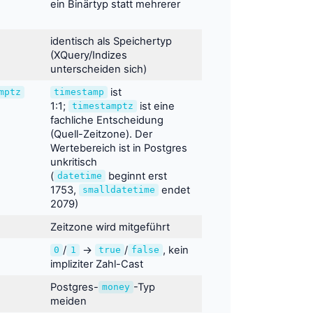
ein Binärtyp statt mehrerer
identisch als Speichertyp
(XQuery/Indizes
unterscheiden sich)
ist
mptz
timestamp
1:1;
ist eine
timestamptz
fachliche Entscheidung
(Quell-Zeitzone). Der
Wertebereich ist in Postgres
unkritisch
(
beginnt erst
datetime
1753,
endet
smalldatetime
2079)
Zeitzone wird mitgeführt
/
→
/
, kein
0
1
true
false
impliziter Zahl-Cast
Postgres-
-Typ
money
meiden