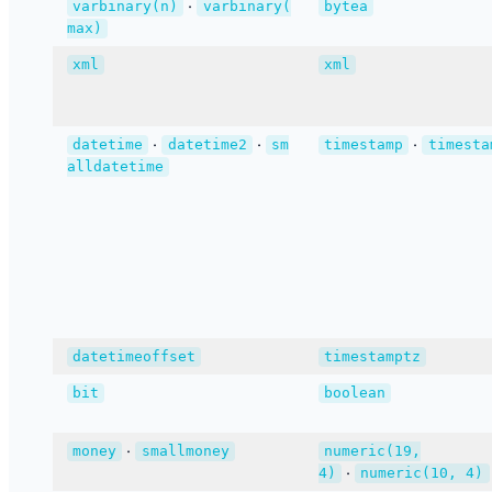
·
varbinary(n)
varbinary(
bytea
max)
xml
xml
·
·
·
datetime
datetime2
sm
timestamp
timesta
alldatetime
datetimeoffset
timestamptz
bit
boolean
·
money
smallmoney
numeric(19,
·
4)
numeric(10, 4)