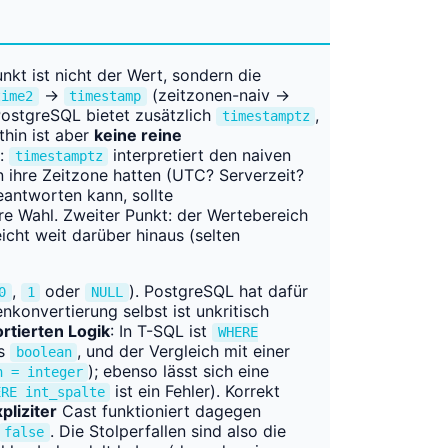
nkt ist nicht der Wert, sondern die
→
(zeitzonen-naiv →
time2
timestamp
ostgreSQL bietet zusätzlich
,
timestamptz
thin ist aber
keine reine
:
interpretiert den naiven
timestamptz
n ihre Zeitzone hatten (UTC? Serverzeit?
eantworten kann, sollte
re Wahl. Zweiter Punkt: der Wertebereich
icht weit darüber hinaus (selten
,
oder
). PostgreSQL hat dafür
0
1
NULL
enkonvertierung selbst ist unkritisch
rtierten Logik
: In T-SQL ist
WHERE
ts
, und der Vergleich mit einer
boolean
); ebenso lässt sich eine
n = integer
ist ein Fehler). Korrekt
ERE int_spalte
pliziter
Cast funktioniert dagegen
. Die Stolperfallen sind also die
false