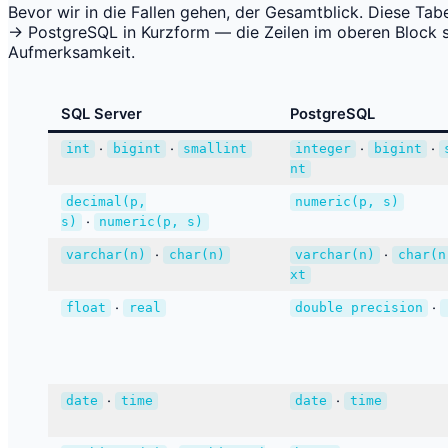
Bevor wir in die Fallen gehen, der Gesamtblick. Diese Ta
→ PostgreSQL in Kurzform — die Zeilen im oberen Block si
Aufmerksamkeit.
SQL Server
PostgreSQL
·
·
·
·
int
bigint
smallint
integer
bigint
nt
decimal(p,
numeric(p, s)
·
s)
numeric(p, s)
·
·
varchar(n)
char(n)
varchar(n)
char(n
xt
·
·
float
real
double precision
·
·
date
time
date
time