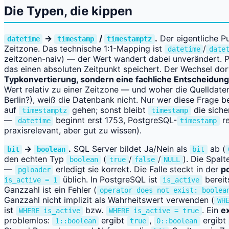
Die Typen, die kippen
→
/
.
Der eigentliche Pu
datetime
timestamp
timestamptz
Zeitzone. Das technische 1:1-Mapping ist
/
datetime
date
zeitzonen-naiv) — der Wert wandert dabei unverändert. P
das einen absoluten Zeitpunkt speichert. Der Wechsel dor
Typkonvertierung, sondern eine fachliche Entscheidung
Wert relativ zu einer Zeitzone — und woher die Quelldate
Berlin?), weiß die Datenbank nicht. Nur wer diese Frage b
auf
gehen; sonst bleibt
die siche
timestamptz
timestamp
—
beginnt erst 1753, PostgreSQL-
re
datetime
timestamp
praxisrelevant, aber gut zu wissen).
→
.
SQL Server bildet Ja/Nein als
ab (
bit
boolean
bit
den echten Typ
(
/
/
). Die Spalt
boolean
true
false
NULL
—
erledigt sie korrekt. Die Falle steckt in der
po
pgloader
üblich. In PostgreSQL ist
berei
is_active = 1
is_active
Ganzzahl ist ein Fehler (
operator does not exist: boolea
Ganzzahl nicht implizit als Wahrheitswert verwenden (
WH
ist
bzw.
. Ein
ex
WHERE is_active
WHERE is_active = true
problemlos:
ergibt
,
ergibt
1::boolean
true
0::boolean