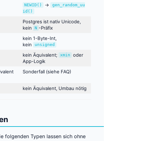
→
NEWID()
gen_random_uu
id()
Postgres ist nativ Unicode,
kein
-Präfix
N
kein 1-Byte-Int,
kein
unsigned
kein Äquivalent;
oder
xmin
App-Logik
valent
Sonderfall (siehe FAQ)
kein Äquivalent, Umbau nötig
ren
Die folgenden Typen lassen sich ohne