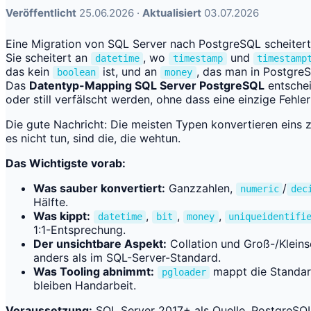
Veröffentlicht
25.06.2026 ·
Aktualisiert
03.07.2026
Eine Migration von SQL Server nach PostgreSQL scheitert 
Sie scheitert an
, wo
und
datetime
timestamp
timestamp
das kein
ist, und an
, das man in PostgreS
boolean
money
Das
Datentyp-Mapping SQL Server PostgreSQL
entsche
oder still verfälscht werden, ohne dass eine einzige Fehle
Die gute Nachricht: Die meisten Typen konvertieren eins zu
es nicht tun, sind die, die wehtun.
Das Wichtigste vorab:
Was sauber konvertiert:
Ganzzahlen,
/
numeric
dec
Hälfte.
Was kippt:
,
,
,
datetime
bit
money
uniqueidentifi
1:1-Entsprechung.
Der unsichtbare Aspekt:
Collation und Groß-/Kleins
anders als im SQL-Server-Standard.
Was Tooling abnimmt:
mappt die Standar
pgloader
bleiben Handarbeit.
Voraussetzung:
SQL Server 2017+ als Quelle, PostgreSQL