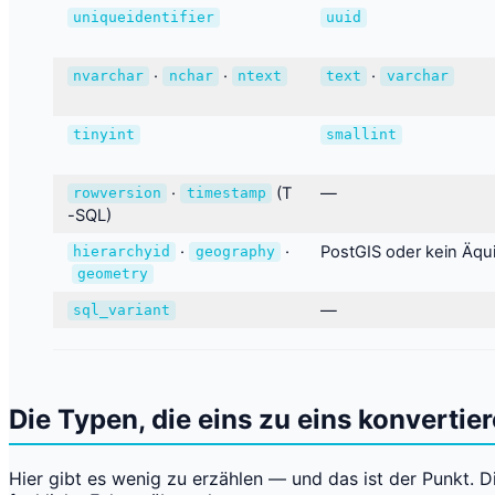
uniqueidentifier
uuid
·
·
·
nvarchar
nchar
ntext
text
varchar
tinyint
smallint
·
(T
—
rowversion
timestamp
-SQL)
·
·
PostGIS oder kein Äqui
hierarchyid
geography
geometry
—
sql_variant
Die Typen, die eins zu eins konvertie
Hier gibt es wenig zu erzählen — und das ist der Punkt. 