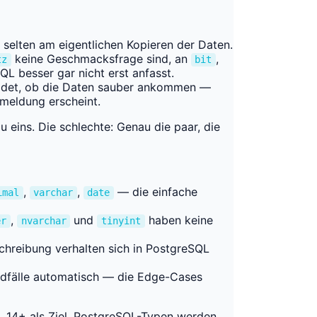
selten am eigentlichen Kopieren der Daten.
keine Geschmacksfrage sind, an
,
tz
bit
QL besser gar nicht erst anfasst.
idet, ob die Daten sauber ankommen —
rmeldung erscheint.
 eins. Die schlechte: Genau die paar, die
,
,
— die einfache
imal
varchar
date
,
und
haben keine
er
nvarchar
tinyint
chreibung verhalten sich in PostgreSQL
dfälle automatisch — die Edge-Cases
 14+ als Ziel. PostgreSQL-Typen werden