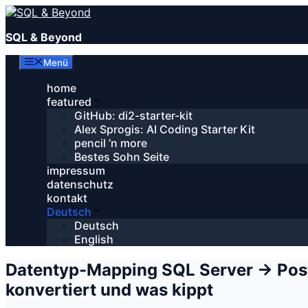
Zum
Inhalt
SQL & Beyond
springen
Menü
home
featured
GitHub: di2-starter-kit
Alex Sprogis: AI Coding Starter Kit
pencil ’n more
Bestes Sohn Seite
impressum
datenschutz
kontakt
Deutsch
Deutsch
English
Datentyp-Mapping SQL Server → Pos
konvertiert und was kippt