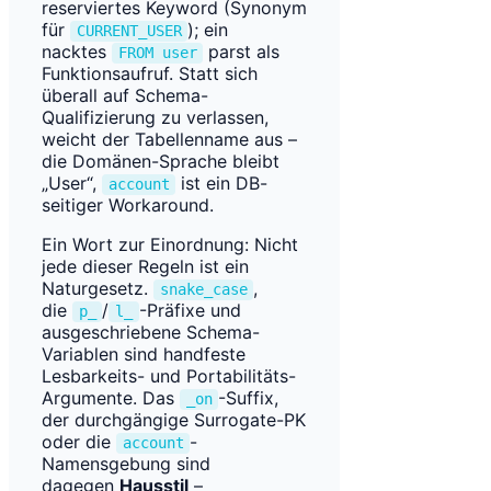
reserviertes Keyword (Synonym
für
); ein
CURRENT_USER
nacktes
parst als
FROM user
Funktionsaufruf. Statt sich
überall auf Schema-
Qualifizierung zu verlassen,
weicht der Tabellenname aus –
die Domänen-Sprache bleibt
„User“,
ist ein DB-
account
seitiger Workaround.
Ein Wort zur Einordnung: Nicht
jede dieser Regeln ist ein
Naturgesetz.
,
snake_case
die
/
-Präfixe und
p_
l_
ausgeschriebene Schema-
Variablen sind handfeste
Lesbarkeits- und Portabilitäts-
Argumente. Das
-Suffix,
_on
der durchgängige Surrogate-PK
oder die
-
account
Namensgebung sind
dagegen
Hausstil
–