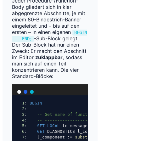
Jeder Procedure-/Function-
Body gliedert sich in klar
abgegrenzte Abschnitte, je mit
einem 80-Bindestrich-Banner
eingeleitet und – bis auf den
ersten – in einen eigenen
BEGIN
-Sub-Block gelegt.
... END;
Der Sub-Block hat nur einen
Zweck: Er macht den Abschnitt
im Editor
zuklappbar
, sodass
man sich auf einen Teil
konzentrieren kann. Die vier
Standard-Blöcke:
1
: 
BEGIN
2
:    
-- --------------------------------------
3
:    
-- Get name of function/procedure
4
:    
-- --------------------------------------
5
:    
SET
LOCAL
 lc_messages 
TO
'C'
;   
-- erzwin
6
:    
GET
 DIAGNOSTICS l_context 
=
 PG_CONTEXT;
7
:    l_component :
=
substring
(l_context 
from
'