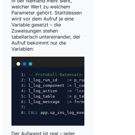
in der niemand mehr sieht,
welcher Wert zu welchem
Parameter gehört. Stattdessen
wird vor dem Aufruf je eine
Variable gesetzt – die
Zuweisungen stehen
tabellarisch untereinander, der
Aufruf bekommt nur die
Variablen:
1
: 
-- Protokoll-Datensatz: Lauf-Start
2
: l_log_run_id    :
=
 p_run_id;
3
: l_log_component :
=
 l_component;
4
: l_log_action    :
=
'load_start'
;
5
: l_log_table     :
=
 p_table_name;
6
: l_log_message   :
=
format
($$
Start
 für Tabell
7
: 
8
: 
CALL
 app.sp_ins_log_execution(l_log_run_id, 
Der Aufwand ist real – jeder