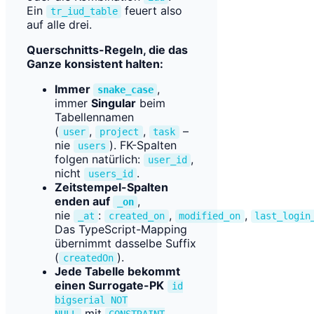
Ein
feuert also
tr_iud_table
auf alle drei.
Querschnitts-Regeln, die das
Ganze konsistent halten:
Immer
,
snake_case
immer
Singular
beim
Tabellennamen
(
,
,
–
user
project
task
nie
). FK-Spalten
users
folgen natürlich:
,
user_id
nicht
.
users_id
Zeitstempel-Spalten
enden auf
,
_on
nie
:
,
,
_at
created_on
modified_on
last_login
Das TypeScript-Mapping
übernimmt dasselbe Suffix
(
).
createdOn
Jede Tabelle bekommt
einen Surrogate-PK
id
bigserial NOT
mit