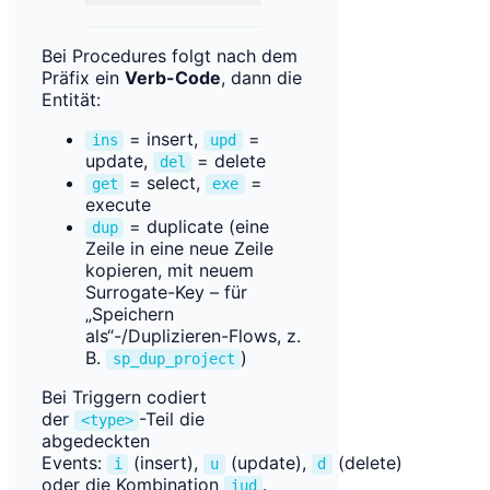
Bei Procedures folgt nach dem
Präfix ein
Verb-Code
, dann die
Entität:
= insert,
=
ins
upd
update,
= delete
del
= select,
=
get
exe
execute
= duplicate (eine
dup
Zeile in eine neue Zeile
kopieren, mit neuem
Surrogate-Key – für
„Speichern
als“-/Duplizieren-Flows, z.
B.
)
sp_dup_project
Bei Triggern codiert
der
-Teil die
<type>
abgedeckten
Events:
(insert),
(update),
(delete)
i
u
d
oder die Kombination
.
iud