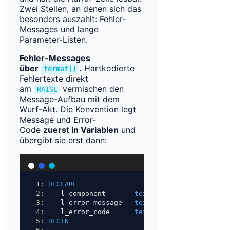
Zwei Stellen, an denen sich das
besonders auszahlt: Fehler-
Messages und lange
Parameter-Listen.
Fehler-Messages
über
.
Hartkodierte
format()
Fehlertexte direkt
am
vermischen den
RAISE
Message-Aufbau mit dem
Wurf-Akt. Die Konvention legt
Message und Error-
Code
zuerst in Variablen
und
übergibt sie erst dann:
1
: 
DECLARE
2
:    l_component       
text
;
3
:    l_error_message   
text
;
4
:    l_error_code      
text
;
5
: 
BEGIN