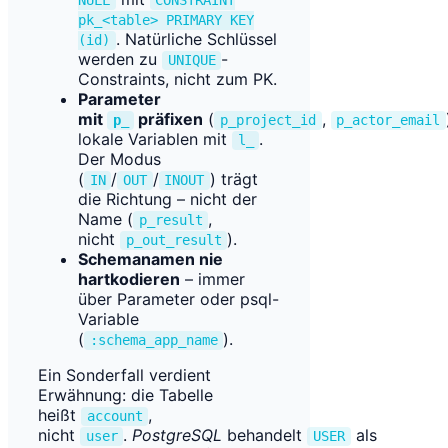
NULL
CONSTRAINT
pk_<table> PRIMARY KEY
. Natürliche Schlüssel
(id)
werden zu
-
UNIQUE
Constraints, nicht zum PK.
Parameter
mit
präfixen
(
,
p_
p_project_id
p_actor_email
lokale Variablen mit
.
l_
Der Modus
(
/
/
) trägt
IN
OUT
INOUT
die Richtung – nicht der
Name (
,
p_result
nicht
).
p_out_result
Schemanamen nie
hartkodieren
– immer
über Parameter oder psql-
Variable
(
).
:schema_app_name
Ein Sonderfall verdient
Erwähnung: die Tabelle
heißt
,
account
nicht
.
PostgreSQL
behandelt
als
user
USER