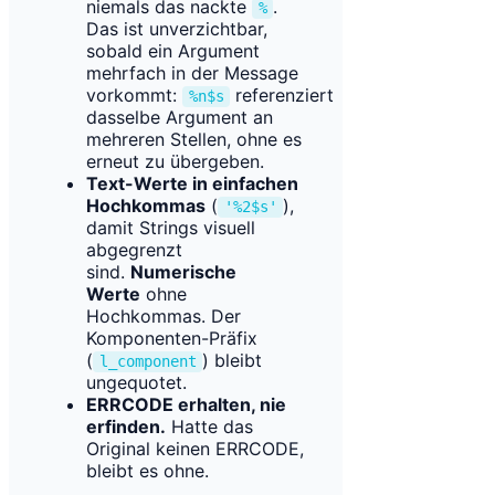
niemals das nackte
.
%
Das ist unverzichtbar,
sobald ein Argument
mehrfach in der Message
vorkommt:
referenziert
%n$s
dasselbe Argument an
mehreren Stellen, ohne es
erneut zu übergeben.
Text-Werte in einfachen
Hochkommas
(
),
'%2$s'
damit Strings visuell
abgegrenzt
sind.
Numerische
Werte
ohne
Hochkommas. Der
Komponenten-Präfix
(
) bleibt
l_component
ungequotet.
ERRCODE erhalten, nie
erfinden.
Hatte das
Original keinen ERRCODE,
bleibt es ohne.