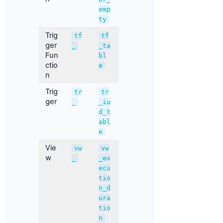
emp
ty
Trig
tf
tf
ger
_
_ta
Fun
bl
ctio
e
n
Trig
tr
tr
ger
_
_iu
d_t
abl
e
Vie
vw
vw
w
_
_ex
ecu
tio
n_d
ura
tio
n