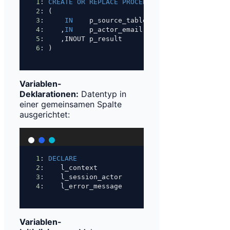
1
: 
CREATE
OR
REPLACE
PROCEDURE
 :schema_app_name
2
: (
3
:     
IN
    p_source_table_id            
bigin
4
:    ,
IN
    p_actor_email                
varch
5
:    ,INOUT p_result                     
text
6
: )
Variablen-
Deklarationen:
Datentyp in
einer gemeinsamen Spalte
ausgerichtet:
1
: 
DECLARE
2
:    l_context                 
varchar
;
3
:    l_session_actor           
varchar
;
4
:    l_error_message           
text
;
Variablen-