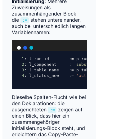
Initialisierung:
Mehrere
Zuweisungen als
zusammenhängender Block –
die
stehen untereinander,
:=
auch bei unterschiedlich langen
Variablennamen:
1
: l_run_id        :
=
 p_run_id;
2
: l_component     :
=
substring
(l_context 
from
3
: l_table_name    :
=
 p_table_name;
4
: l_status_new    :
=
'active'
;
Dieselbe Spalten-Flucht wie bei
den Deklarationen: die
ausgerichteten
zeigen auf
:=
einen Blick, dass hier ein
zusammengehöriger
Initialisierungs-Block steht, und
erleichtern das Copy-Paste-