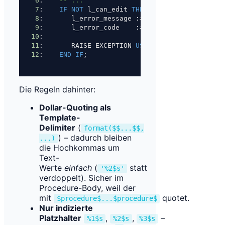
6
:    
-- ...
7
:    
IF
NOT
 l_can_edit 
THEN
8
:       l_error_message :
=
format
($$%
1
$s: acto
9
:       l_error_code    :
=
'insufficient_privi
10
: 
11
:       RAISE EXCEPTION 
USING
MESSAGE
=
 l_erro
12
:    
END
IF
;
Die Regeln dahinter:
Dollar-Quoting als
Template-
Delimiter
(
format($$...$$,
) – dadurch bleiben
...)
die Hochkommas um
Text-
Werte
einfach
(
statt
'%2$s'
verdoppelt). Sicher im
Procedure-Body, weil der
mit
quotet.
$procedure$...$procedure$
Nur indizierte
Platzhalter
,
,
–
%1$s
%2$s
%3$s