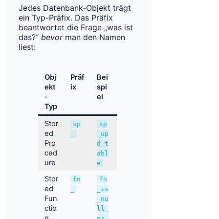
Jedes Datenbank-Objekt trägt
ein Typ-Präfix. Das Präfix
beantwortet die Frage „was ist
das?“
bevor
man den Namen
liest:
Obj
Präf
Bei
ekt
ix
spi
-
el
Typ
Stor
sp
sp
ed
_
_up
Pro
d_t
ced
abl
ure
e
Stor
fn
fn
ed
_
_is
Fun
_nu
ctio
ll_
n
or_