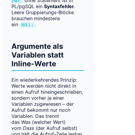
ohne Statement ist in
END;
PL/pgSQL ein
Syntaxfehler
.
Leere Gruppierungs-Blöcke
brauchen mindestens
ein
.
NULL;
Argumente als
Variablen statt
Inline-Werte
Ein wiederkehrendes Prinzip:
Werte werden nicht direkt in
einen Aufruf hineingeschrieben,
sondern vorher je einer
Variablen zugewiesen – der
Aufruf bekommt nur noch
Variablen. Das trennt
das
Was
(welcher Wert)
vom
Dass
(der Aufruf selbst)
und hält die Aufruf-Zeile lesbar.