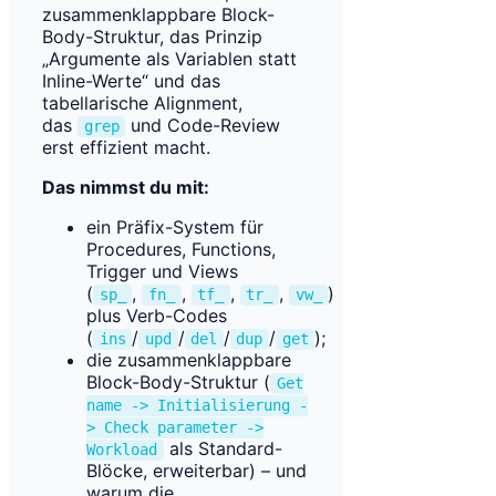
zusammenklappbare Block-
Body-Struktur, das Prinzip
„Argumente als Variablen statt
Inline-Werte“ und das
tabellarische Alignment,
das
und Code-Review
grep
erst effizient macht.
Das nimmst du mit:
ein Präfix-System für
Procedures, Functions,
Trigger und Views
(
,
,
,
,
)
sp_
fn_
tf_
tr_
vw_
plus Verb-Codes
(
/
/
/
/
);
ins
upd
del
dup
get
die zusammenklappbare
Block-Body-Struktur (
Get
name -> Initialisierung -
> Check parameter ->
als Standard-
Workload
Blöcke, erweiterbar) – und
warum die