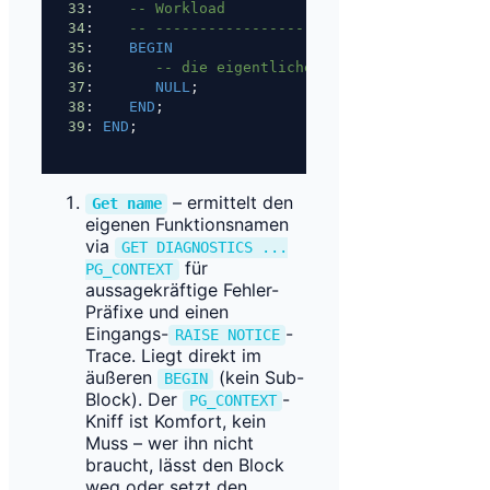
33
:    
-- Workload
34
:    
-- --------------------------------------
35
:    
BEGIN
36
:       
-- die eigentliche Arbeit: Lookups, Mu
37
:       
NULL
;
38
:    
END
;
39
: 
END
;
– ermittelt den
Get name
eigenen Funktionsnamen
via
GET DIAGNOSTICS ...
für
PG_CONTEXT
aussagekräftige Fehler-
Präfixe und einen
Eingangs-
-
RAISE NOTICE
Trace. Liegt direkt im
äußeren
(kein Sub-
BEGIN
Block). Der
-
PG_CONTEXT
Kniff ist Komfort, kein
Muss – wer ihn nicht
braucht, lässt den Block
weg oder setzt den