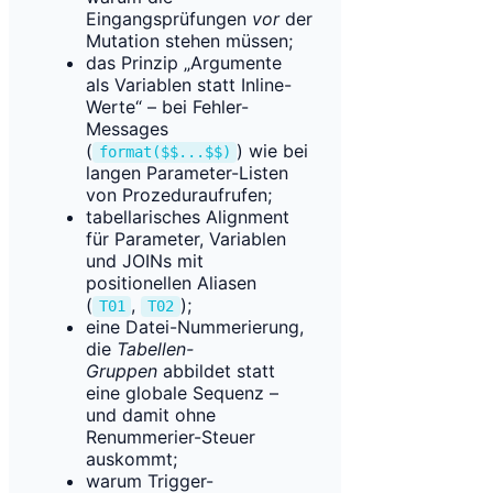
Eingangsprüfungen
vor
der
Mutation stehen müssen;
das Prinzip „Argumente
als Variablen statt Inline-
Werte“ – bei Fehler-
Messages
(
) wie bei
format($$...$$)
langen Parameter-Listen
von Prozeduraufrufen;
tabellarisches Alignment
für Parameter, Variablen
und JOINs mit
positionellen Aliasen
(
,
);
T01
T02
eine Datei-Nummerierung,
die
Tabellen-
Gruppen
abbildet statt
eine globale Sequenz –
und damit ohne
Renummerier-Steuer
auskommt;
warum Trigger-