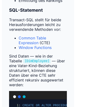
Ermittlung des Rankings
SQL-Statement
Transact-SQL stellt für beide
Herausforderungen leicht zu
verwendende Methoden vor:
Common Table
Expression
(CTE)
Window Functions
Sind Daten — wie in der
Tabelle
— über
[DimEmployee]
eine Vater-Kind-Beziehung
strukturiert, können diese
Daten über eine CTE sehr
effizient rekursiv ausgewertet
werden:
1
: 
CREATE
OR
ALTER
PROCEDURE
 [dbo].[sp_insert_e