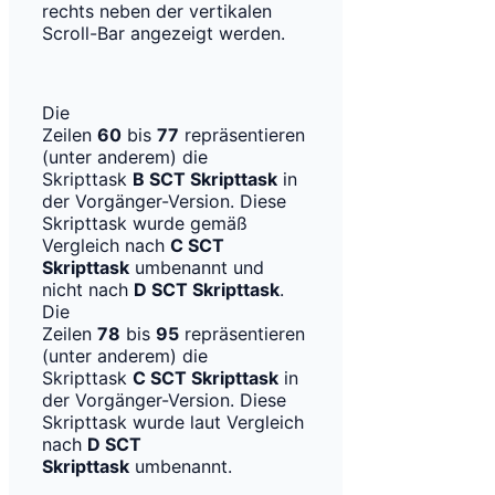
rechts neben der vertikalen
Scroll-Bar angezeigt werden.
Die
Zeilen
60
bis
77
repräsentieren
(unter anderem) die
Skripttask
B SCT Skripttask
in
der Vorgänger-Version. Diese
Skripttask wurde gemäß
Vergleich nach
C SCT
Skripttask
umbenannt und
nicht nach
D SCT Skripttask
.
Die
Zeilen
78
bis
95
repräsentieren
(unter anderem) die
Skripttask
C SCT Skripttask
in
der Vorgänger-Version. Diese
Skripttask wurde laut Vergleich
nach
D SCT
Skripttask
umbenannt.