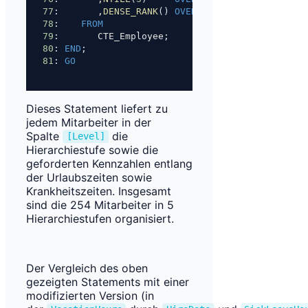
77
:       ,
DENSE_RANK
() 
OVER
 (
PARTITION
BY
 [Leve
78
:    
FROM
79
:       CTE_Employee;
80
: 
END
;
81
: 
GO
Dieses Statement liefert zu
jedem Mitarbeiter in der
Spalte
die
[Level]
Hierarchiestufe sowie die
geforderten Kennzahlen entlang
der Urlaubszeiten sowie
Krankheitszeiten. Insgesamt
sind die 254 Mitarbeiter in 5
Hierarchiestufen organisiert.
Der Vergleich des oben
gezeigten Statements mit einer
modifizierten Version (in