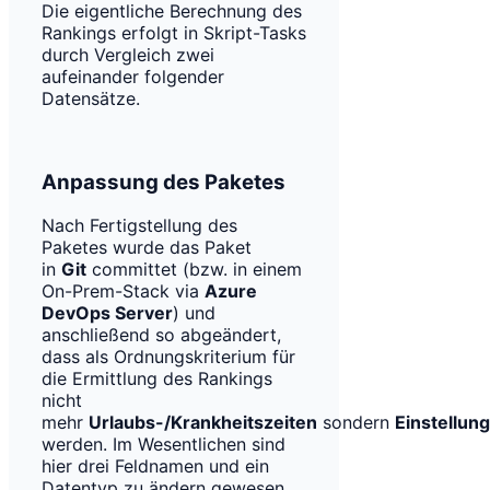
Die eigentliche Berechnung des
Rankings erfolgt in Skript-Tasks
durch Vergleich zwei
aufeinander folgender
Datensätze.
Anpassung des Paketes
Nach Fertigstellung des
Paketes wurde das Paket
in
Git
committet (bzw. in einem
On-Prem-Stack via
Azure
DevOps Server
) und
anschließend so abgeändert,
dass als Ordnungskriterium für
die Ermittlung des Rankings
nicht
mehr
Urlaubs-/Krankheitszeiten
sondern
Einstellun
werden. Im Wesentlichen sind
hier drei Feldnamen und ein
Datentyp zu ändern gewesen.