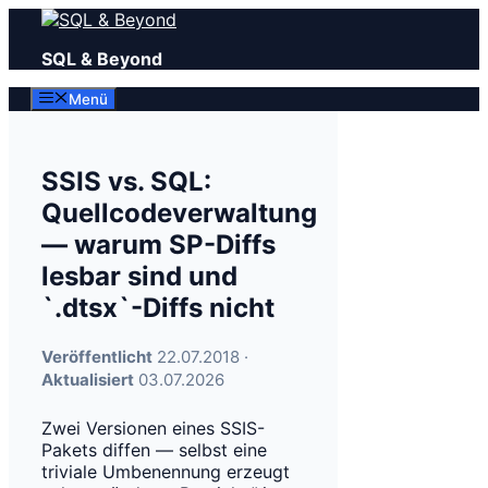
Zum
Inhalt
SQL & Beyond
springen
Menü
SSIS vs. SQL:
Quellcodeverwaltung
— warum SP-Diffs
lesbar sind und
`.dtsx`-Diffs nicht
Veröffentlicht
22.07.2018 ·
Aktualisiert
03.07.2026
Zwei Versionen eines SSIS-
Pakets diffen — selbst eine
triviale Umbenennung erzeugt