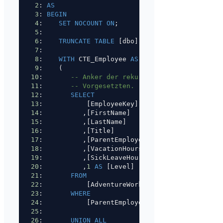
2
: 
AS
3
: 
BEGIN
4
:    
SET
NOCOUNT
ON
;
5
: 
6
:    
TRUNCATE
TABLE
 [dbo].[fct_employee_hierar
7
: 
8
:    
WITH
 CTE_Employee 
AS
9
:    (
10
:       
-- Anker der rekursiven CTE: der CEO a
11
:       
-- Vorgesetzten. [Level] = 1 markiert 
12
:       
SELECT
13
:           [EmployeeKey]
14
:          ,[FirstName]
15
:          ,[LastName]
16
:          ,[Title]
17
:          ,[ParentEmployeeKey]
18
:          ,[VacationHours]
19
:          ,[SickLeaveHours]
20
:          ,
1
AS
 [Level]
21
:       
FROM
22
:           [AdventureWorksDW2017].[dbo].[DimE
23
:       
WHERE
24
:           [ParentEmployeeKey] 
IS
NULL
25
: 
26
:       
UNION ALL