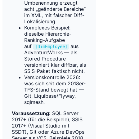
Umbenennung erzeugt
acht „geänderte Bereiche“
im XML, mit falscher Diff-
Lokalisierung.
Komplexes Beispiel:
dieselbe Hierarchie-
Ranking-Aufgabe
auf
aus
[DimEmployee]
AdventureWorks — als
Stored Procedure
versioniert klar diffbar, als
SSIS-Paket faktisch nicht.
Versionskontrolle 2026:
was sich seit dem 2018er-
TFS-Stand bewegt hat —
Git, Liquibase/Flyway,
sqlmesh.
Voraussetzung:
SQL Server
2017+ (für die Beispiele), SSIS
2017+ (Visual Studio mit
SSDT), Git oder Azure DevOps
Server als VCS. Beispiele 2018